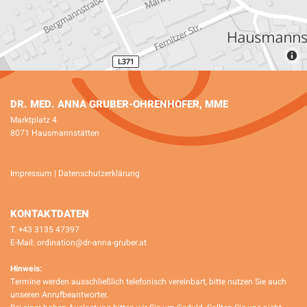
DR. MED. ANNA GRUBER-OHRENHOFER, MME
Marktplatz 4
8071 Hausmannstätten
Impressum
|
Datenschutzerklärung
KONTAKTDATEN
T.
+43 3135 47397
E-Mail:
ordination@dr-anna-gruber.at
Hinweis:
Termine werden ausschließlich telefonisch vereinbart, bitte nutzen Sie auch
unseren Anrufbeantworter.